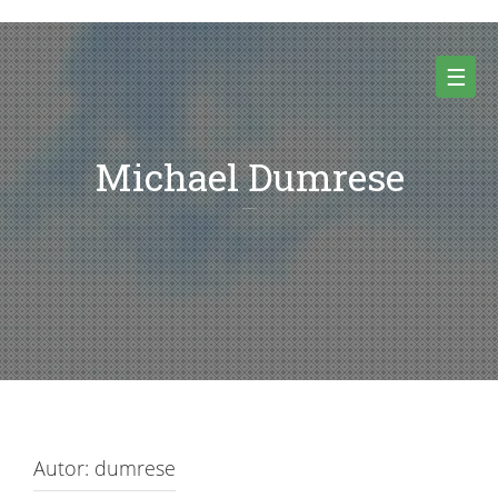
Skip
to
content
☰
Michael Dumrese
noch kein Inhalt
Autor:
dumrese