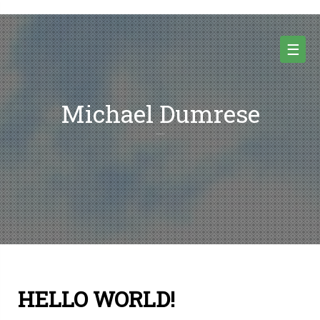
Skip
to
content
☰
Michael Dumrese
noch kein Inhalt
HELLO WORLD!